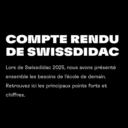
COMPTE RENDU
DE SWISSDIDAC
Lors de Swissdidac 2025, nous avons présenté
ensemble les besoins de l'école de demain.
Retrouvez ici les principaux points forts et
chiffres.